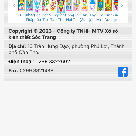
n
Sóc
Cà
TP.HCM
Đồng
Bạc
Bến
Vũng
Cần
Đồng
Bình
An
Tây
Trà
Bình
Vĩnh
Bình
Hậu
ng
Trăng
Mau
Tháp
Liêu
Tre
Tàu
Thơ
Nai
Thuận
Giang
Ninh
Vinh
Dương
Long
Phước
Gia
Copyright © 2023 - Công ty TNHH MTV Xổ số
kiến thiết Sóc Trăng
Địa chỉ:
16 Trần Hưng Đạo, phường Phú Lợi, Thành
phố Cần Thơ.
Điện thoại:
0299.3822602.
Fax:
0299.3821488.