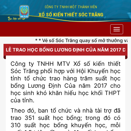
CÔNG TY TNHH MỘT THÀNH VIÊN
XỔ SỐ KIẾN THIẾT SÓC TRĂNG
Toggle
navigat
* * Vé số Sóc Trăng quay số mở thưởng vào lú
LỄ TRAO HỌC BỔNG LƯƠNG ĐỊNH CỦA NĂM 2017 DO 
Công ty TNHH MTV Xổ số kiến thiết
Sóc Trăng phối hợp với Hội Khuyến học
tỉnh tổ chức trao hàng trăm suất học
bổng Lương Định Của năm 2017 cho
học sinh khó khăn hiếu học khối THPT
của tỉnh.
Theo đó, ban tổ chức và nhà tài trợ đã
trao 351 suất học bổng; trong đó có
310 suất học bổng khuyến học, mỗi