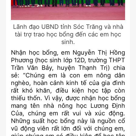
Lãnh đạo UBND tỉnh Sóc Trăng và nhà
tài trợ trao học bổng đến các em học
sinh.
Nhận học bổng, em Nguyễn Thị Hồng
Phương (học sinh lớp 12D, trường THPT
Trần Văn Bảy, huyện Thạnh Trị) chia
sẻ: “Chúng em là con em nông dân
nghèo, hoàn cảnh kinh tế của gia đình
rất khó khăn, điều kiện học tập còn
thiếu thốn. Vì vậy, được nhận học bổng
mang tên nhà nông học Lương Định
Của, chúng em rất vui và xúc động.
Những suất học bổng này là nguồn cổ
vũ động viên rất lớn đối với chúng em,
giúp chúng em có điều kiện để học tập