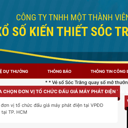
CÔNG TY TNHH MỘT THÀNH VIÊ
XỔ SỐ KIẾN THIẾT SÓC T
LỆ DỰ THƯỞNG
THÔNG BÁO
THÔNG TIN CÔNG
* * Vé số Sóc Trăng quay số mở thưởng vào lú
 CHỌN ĐƠN VỊ TỔ CHỨC ĐẤU GIÁ MÁY PHÁT ĐIỆN TẠI 
 đơn vị tổ chức đấu giá máy phát điện tại VPĐD
 tại TP. HCM