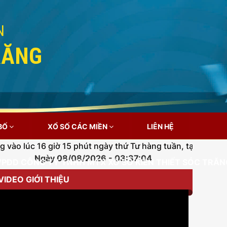
N
RĂNG
 BỐ
XỔ SỐ CÁC MIỀN
LIÊN HỆ
c 16 giờ 15 phút ngày thứ Tư hàng tuần, tại số 16 Trần H
Ngày 08/08/2026 - 03:37:04
VPĐD CÔNG TY TNHH MTX XỔ SỐ KIẾN THIẾT SÓC TRĂNG
VIDEO GIỚI THIỆU