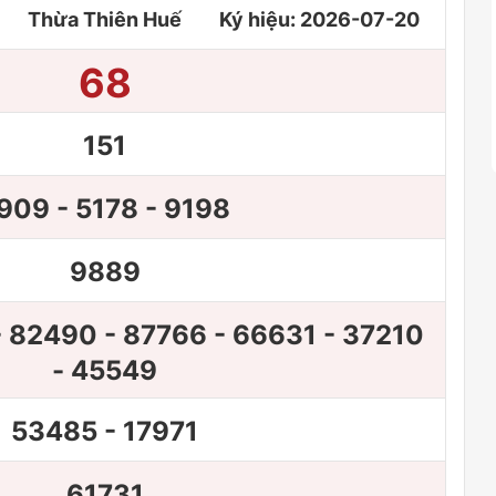
Thừa Thiên Huế
Ký hiệu: 2026-07-20
68
151
909 - 5178 - 9198
9889
 82490 - 87766 - 66631 - 37210
- 45549
53485 - 17971
61731