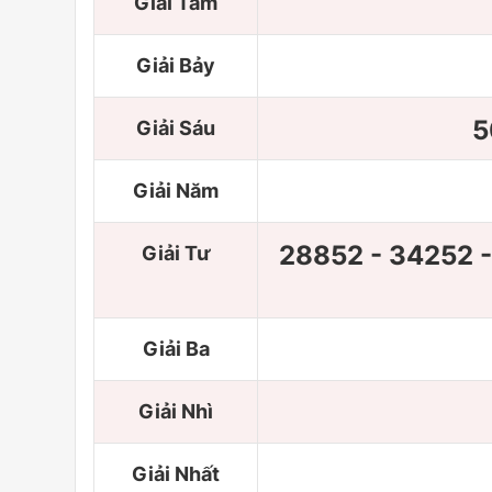
Giải Tám
Giải Bảy
5
Giải Sáu
Giải Năm
28852 - 34252 -
Giải Tư
Giải Ba
Giải Nhì
Giải Nhất