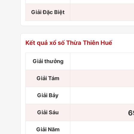
Giải Đặc Biệt
Kết quả xổ số Thừa Thiên Huế
Giải thưởng
Giải Tám
Giải Bảy
6
Giải Sáu
Giải Năm