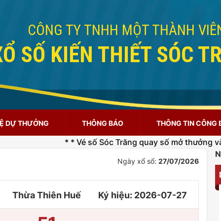
CÔNG TY TNHH MỘT THÀNH VIÊ
XỔ SỐ KIẾN THIẾT SÓC T
LỆ DỰ THƯỞNG
THÔNG BÁO
THÔNG TIN CÔNG
* * Vé số Sóc Trăng quay số mở thưởng vào lúc 16 gi
N
Ngày xổ số:
27/07/2026
Thừa Thiên Huế
Ký hiệu: 2026-07-27