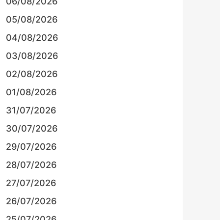
06/08/2026
Tiền Giang
05/08/2026
04/08/2026
03/08/2026
02/08/2026
01/08/2026
31/07/2026
30/07/2026
29/07/2026
28/07/2026
27/07/2026
26/07/2026
25/07/2026