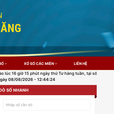
N
RĂNG
 BỐ
XỔ SỐ CÁC MIỀN
LIÊN HỆ
ờ 15 phút ngày thứ Tư hàng tuần, tại số 16 Trần Hưng Đạo
gày 08/08/2026 - 12:44:24
DÒ SỐ NHANH