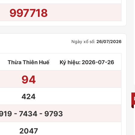
997718
Ngày xổ số:
26/07/2026
Thừa Thiên Huế
Ký hiệu: 2026-07-26
94
424
919 - 7434 - 9793
2047