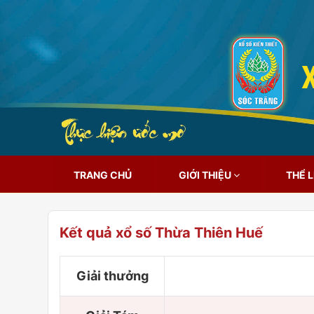
TRANG CHỦ
GIỚI THIỆU
THỂ 
Kết quả xổ số Thừa Thiên Huế
Giải thưởng