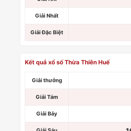
Giải Nhất
Giải Đặc Biệt
Kết quả xổ số Thừa Thiên Huế
Giải thưởng
Giải Tám
Giải Bảy
1
Giải Sáu