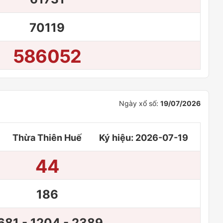
70119
586052
Ngày xổ số:
19/07/2026
Thừa Thiên Huế
Ký hiệu: 2026-07-19
44
186
681 - 1204 - 2389