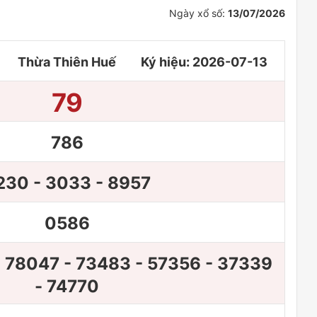
Ngày xổ số:
13/07/2026
Thừa Thiên Huế
Ký hiệu: 2026-07-13
79
786
230 - 3033 - 8957
0586
 78047 - 73483 - 57356 - 37339
- 74770